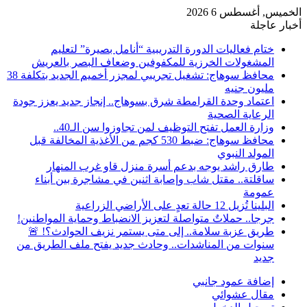
الخميس, أغسطس 6 2026
أخبار عاجلة
ختام فعاليات الدورة التدريبية “أنامل بصيرة” لتعليم
المشغولات الخرزية للمكفوفين وضعاف البصر بالعريش
محافظ سوهاج: تشغيل تجريبي لمجزر أخميم الجديد بتكلفة 38
مليون جنيه
اعتماد وحدة القرامطة شرق بسوهاج.. إنجاز جديد يعزز جودة
الرعاية الصحية
وزارة العمل تفتح التوظيف لمن تجاوزوا سن الـ40..
محافظ سوهاج: ضبط 530 كجم من الأغذية المخالفة قبل
المولد النبوي
طارق راشد يوجه بدعم أسرة منزل قاو غرب المنهار
ساقلتة.. مقتل شاب وإصابة اثنين في مشاجرة بين أبناء
عمومة
البلينا تُزيل 12 حالة تعدٍ على الأراضي الزراعية
جرجا.. حملاتٌ متواصلة لتعزيز الانضباط وحماية المواطنين!
طريق عزبة سلامة.. إلى متى يستمر نزيف الحوادث؟! 🚨
سنوات من المناشدات.. وحادث جديد يفتح ملف الطريق من
جديد
إضافة عمود جانبي
مقال عشوائي