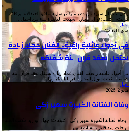
رجل الأعمال شريف زيادة يشارك باسل سماقية احتفالاته بزفاف
كريمته كتبت: نوال النجار. شهدت القاهرة ليلة من أجمل…
اخبار
مايو 11, 2026
في أجواء عائلية راقية.. الفنان عماد زيادة
يحتفل بعقد قران ابنة شقيقه
في أجواء عائلية راقية.. الفنان عماد زيادة يحتفل بعقد قران ابنة
شقيقه كتبت: نوال النجار. في ليلة غمرتها…
اخبار
مايو 2, 2026
وفاة الفنانة الكبيرة سهير زكى
وفاة الفنانة الكبيرة سهير زكى كتبته ✍️ جهاد ابو زيد مكتب المنيا
رحلت منذ قليل، الفنانة سهير…