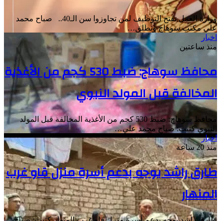
وزارة العمل تفتح التوظيف لمن تجاوزوا سن الـ40.. صباح محمد
علي مكتب سوهاج وتطلق…
اخبار
منذ ساعتين
محافظ سوهاج: ضبط 530 كجم من الأغذية
المخالفة قبل المولد النبوي
محافظ سوهاج: ضبط 530 كجم من الأغذية المخالفة قبل المولد
النبوي كتبت: صباح محمد علي…
اخبار
منذ 20 ساعة
طارق راشد يوجه بدعم أسرة منزل قاو غرب
المنهار
طارق راشد يوجه بدعم أسرة منزل قاو غرب المنهار كتبت: صباح