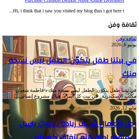
Purchase Crimson Demon Ninja Anime Defenders
Hi, i think that i saw you visited my blog thus i got here t...
ثقافة وفن
ثقافة وفن
يونيو 6, 2026
في بيتنا طفل يتكوّن: الطفل ليس نسخة
منك
في بيتنا طفل يتكوّن: الطفل ليس نسخة منك د/فاطمة شعبان–
مكتب الإسكندرية في بيت كل أسرة، هناك مشروع إنساني…
تهنئة
مايو 12, 2026
رجل الأعمال شريف زيادة يشارك باسل
سماقية احتفالاته بزفاف كريمته