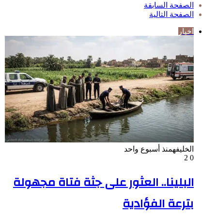
الصفحة السابقة
الصفحة التالية
اخبار
الخليفه
منذ أسبوع واحد
2
0
البلينا.. العثور على جثة فتاة مجهولة
بترعة الفؤادية