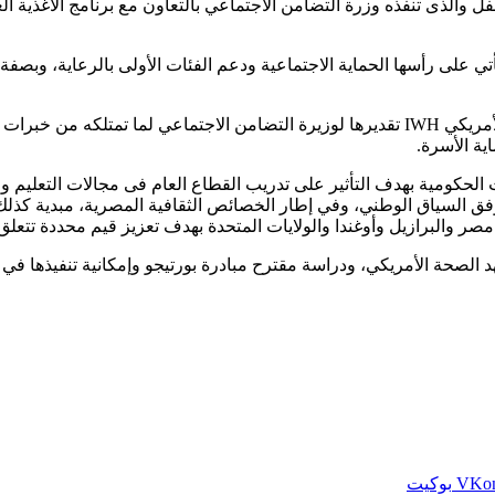
 والذى تنفذه وزرة التضامن الاجتماعي بالتعاون مع برنامج الأغذية الع
 على رأسها الحماية الاجتماعية ودعم الفئات الأولى بالرعاية، وبصفة 
ومن جانبها أبدت السيدة فاليري هوبر رئيسة ومؤسسة معهد الصحة الأمريكي IWH تقديرها لوزيرة
ية الأسرة.
 الحكومية بهدف التأثير على تدريب القطاع العام فى مجالات التعليم وا
صر والبرازيل وأوغندا والولايات المتحدة بهدف تعزيز قيم محددة تتعلق
هد الصحة الأمريكي، ودراسة مقترح مبادرة بورتيجو وإمكانية تنفيذها في م
بوكيت