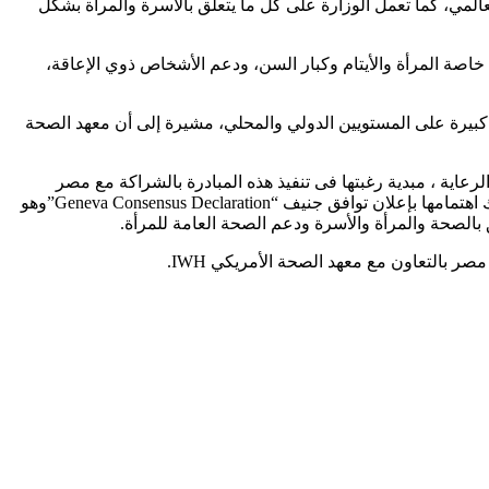
المي، كما تعمل الوزارة على كل ما يتعلق بالأسرة والمرأة بشكل
خاصة المرأة والأيتام وكبار السن، ودعم الأشخاص ذوي الإعاقة،
 التضامن الاجتماعي لما تمتلكه من خبرات كبيرة على المستويين الدولي والمحلي، مشيرة إلى أن معهد الصحة
لرعاية ، مبدية رغبتها فى تنفيذ هذه المبادرة بالشراكة مع مصر
باعتبارها أهم دولة فى منطقة شمال أفريقيا والشرق الأوسط، وذلك وفق السياق الوطني، وفي إطار الخصائص الثقافية المصرية، مبدية كذلك اهتمامها بإعلان توافق جنيف “Geneva Consensus Declaration”وهو
 بالصحة والمرأة والأسرة ودعم الصحة العامة للمرأة.
صر بالتعاون مع معهد الصحة الأمريكي IWH.