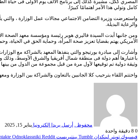
المصري ككل، مشيرة كذلك إلى برنامج الألف يوم الأولى فى حياة الطفل
كامل وتولي هذا الأمر اهتمامًا كبيرًا.
واستعرضت وزيرة التضامن الاجتماعي مجالات عمل الوزارة ، والتي يأتي
والرعاية البديلة.
الأمريكي يهتم بقضايا تعزيز صحة المرأة، وحماية الحق في الحياة، وحما
وأشارت إلى مبادرة بورتيجو والتي ينفذها المعهد بالشراكة مع الوزارات
وثيقة دولية تم توقيعها لأول مرة من قبل مجموعة من الدول من بينها م
واختتم اللقاء بترحيب كلا الجانبين بالتعاون والشراكة بين الوزارة ومع
محفوظ .
أرسل بريدا إلكترونيا
يناير 15, 2025
0
8
دقيقة واحدة
فيسبوك
تويتر
لينكدإن
بينتيريست
Odnoklassniki