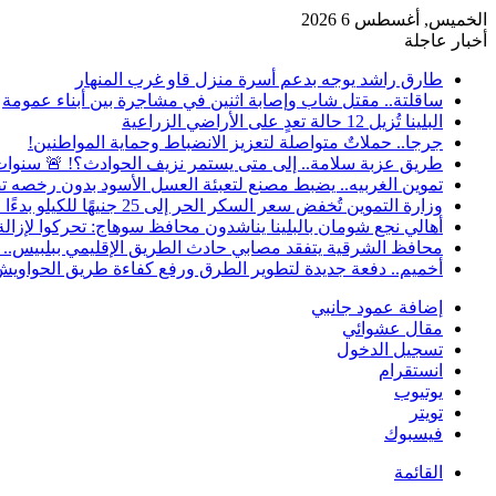
الخميس, أغسطس 6 2026
أخبار عاجلة
طارق راشد يوجه بدعم أسرة منزل قاو غرب المنهار
ساقلتة.. مقتل شاب وإصابة اثنين في مشاجرة بين أبناء عمومة
البلينا تُزيل 12 حالة تعدٍ على الأراضي الزراعية
جرجا.. حملاتٌ متواصلة لتعزيز الانضباط وحماية المواطنين!
طريق عزبة سلامة.. إلى متى يستمر نزيف الحوادث؟! 🚨 سنوات
تموين الغربيه.. يضبط مصنع لتعبئة العسل الأسود بدون رخصه تص
وزارة التموين تُخفض سعر السكر الحر إلى 25 جنيهًا للكيلو بدءًا من الخميس
أهالي نجع شومان بالبلينا يناشدون محافظ سوهاج: تحركوا لإزالة
محافظ الشرقية يتفقد مصابي حادث الطريق الإقليمي ببلبيس.. وي
أخميم.. دفعة جديدة لتطوير الطرق ورفع كفاءة طريق الحواوي
إضافة عمود جانبي
مقال عشوائي
تسجيل الدخول
انستقرام
يوتيوب
تويتر
فيسبوك
القائمة