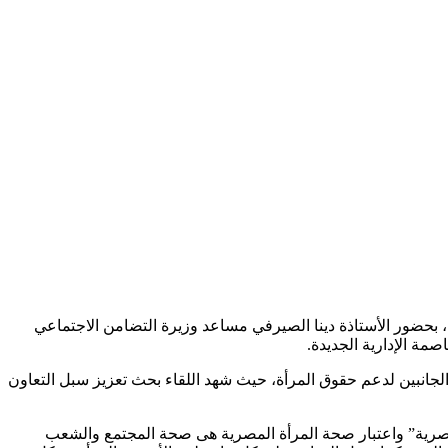
تماعي، السيدة فاليري هوبر رئيسة ومؤسسة معهد الصحة الأمريكي IWH، والوفد المرافق لها، بحضور الأستاذة دينا الصيرفي مساعد وزيرة التضامن الاجتماعي
اصمة الإدارية الجديدة.
يب بالسيدة فاليري هوبر رئيسة ومؤسسة معهد الصحة الأمريكي IWH، مرحبة بالتعاون بين الجانبين لدعم حقوق المرأة، حيث شهد اللقاء بحث تعزيز سبل التعاون
لمصرية” واعتبار صحة المرأة المصرية هى صحة المجتمع والشعب