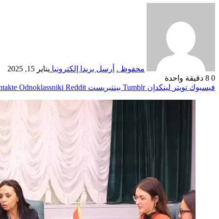
محفوظ .
أرسل بريدا إلكترونيا
يناير 15, 2025
0
8
دقيقة واحدة
فيسبوك
تويتر
لينكدإن
بينتيريست
Odnoklassniki